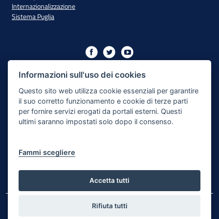
Internazionalizzazione
Sistema Puglia
Iniziativa finanziata con risorse del PO Puglia 2014/2020 - Asse
XIII
Informazioni sull'uso dei cookies
Questo sito web utilizza cookie essenziali per garantire
il suo corretto funzionamento e cookie di terze parti
Dichiarazione di Accessibilità
per fornire servizi erogati da portali esterni. Questi
ultimi saranno impostati solo dopo il consenso.
Note Legali
Cookie e Privacy
Fammi scegliere
Responsabile di pubblicazione
Mappa del sito
Accetta tutti
Rifiuta tutti
© Regione Puglia