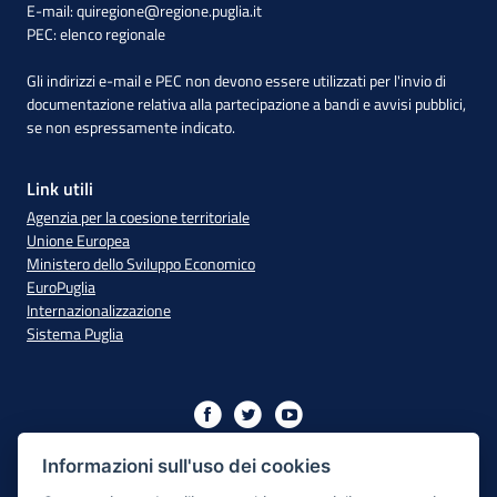
E-mail:
quiregione@regione.puglia.it
PEC:
elenco regionale
Gli indirizzi e-mail e PEC non devono essere utilizzati per l'invio di
documentazione relativa alla partecipazione a bandi e avvisi pubblici,
se non espressamente indicato.
Link utili
Agenzia per la coesione territoriale
Unione Europea
Ministero dello Sviluppo Economico
EuroPuglia
Internazionalizzazione
Sistema Puglia
Iniziativa finanziata con risorse del PO Puglia 2014/2020 - Asse
XIII
Informazioni sull'uso dei cookies