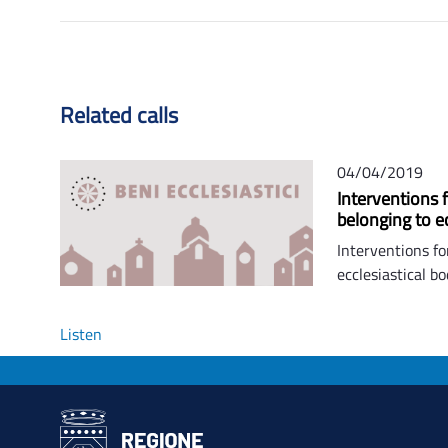
Related calls
04/04/2019
Interventions 
belonging to ec
Interventions f
ecclesiastical bo
Listen