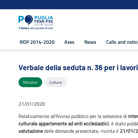
Navigation
Skip to Content
ROP 2014-2020
Axes
News
Calls and noti
Verbale della seduta n. 36 per i lavori
Verbale della seduta n. 36 per i lavo
Minutes
Culture
21/01/2020
Relativamente all'Avviso pubblico per la selezione di
inte
culturale appartenente ad enti ecclesiastici
, è stato pubb
valutazione
delle domande presentate, riunita il
21/01/