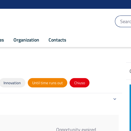
ces
Organization
Contacts
Innovation
Until time runs out
Chiuso
Opportunity expired