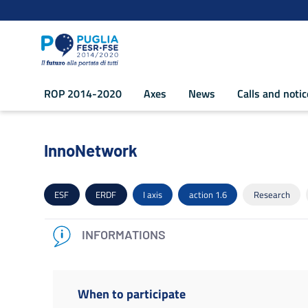
Navigation
Skip to Content
ROP 2014-2020
Axes
News
Calls and noti
InnoNetwork - POR Puglia 2014-2020
InnoNetwork
ESF
ERDF
I axis
action 1.6
Research
INFORMATIONS
When to participate