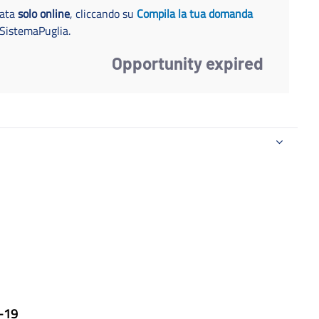
tata
solo online
, cliccando su
Compila la tua domanda
o SistemaPuglia.
Opportunity expired
-19