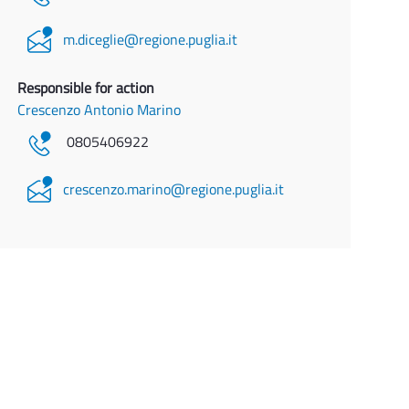
m.diceglie@regione.puglia.it
Responsible for action
Crescenzo Antonio Marino
0805406922
crescenzo.marino@regione.puglia.it