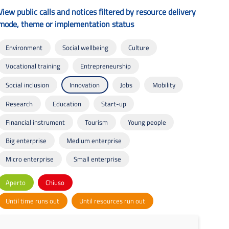
View public calls and notices filtered by resource delivery
mode, theme or implementation status
Environment
Social wellbeing
Culture
Vocational training
Entrepreneurship
Social inclusion
Innovation
Jobs
Mobility
Research
Education
Start-up
Financial instrument
Tourism
Young people
Big enterprise
Medium enterprise
Micro enterprise
Small enterprise
Aperto
Chiuso
Until time runs out
Until resources run out