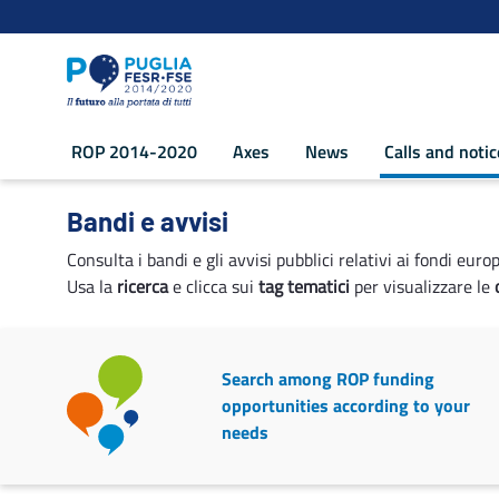
Navigation
Skip to Content
ROP 2014-2020
Axes
News
Calls and noti
Calls and notices - POR Puglia 2014-2
Bandi e avvisi
Consulta i bandi e gli avvisi pubblici relativi ai fondi euro
Usa la
ricerca
e clicca sui
tag tematici
per visualizzare le
Search among ROP funding
opportunities according to your
needs