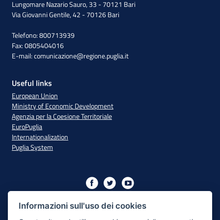
Lungomare Nazario Sauro, 33 - 70121 Bari
Via Giovanni Gentile, 42 - 70126 Bari
Telefono: 800713939
Fax: 0805404016
E-mail:
comunicazione@regione.puglia.it
Useful links
European Union
Ministry of Economic Development
Agenzia per la Coesione Territoriale
EuroPuglia
Internationalization
Puglia System
Initiative financed with resources from the OP Puglia
2014/2020 - Axis XIII
Informazioni sull'uso dei cookies