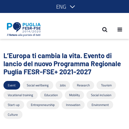
ENG
L’Europa ti cambia la vita. Evento di
L’Europa ti cambia la vita. Evento di
lancio del nuovo Programma Regionale
Puglia FESR-FSE+ 2021-2027
Event
Social wellbeing
Jobs
Research
Tourism
Vocational training
Education
Mobility
Social inclusion
Start-up
Entrepreneurship
Innovation
Environment
Culture