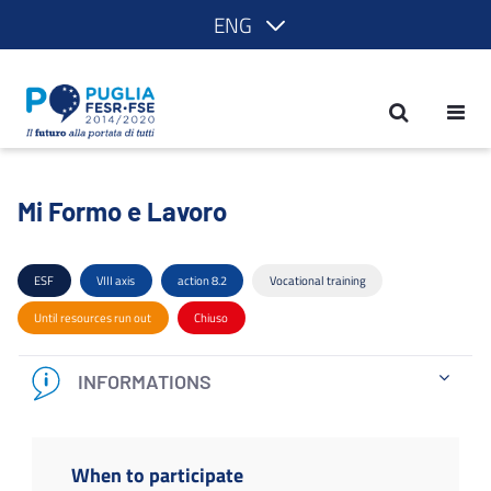
ENG
Mi Formo e Lavoro - POR Puglia 2014
Mi Formo e Lavoro
ESF
VIII axis
action 8.2
Vocational training
Until resources run out
Chiuso
INFORMATIONS
When to participate