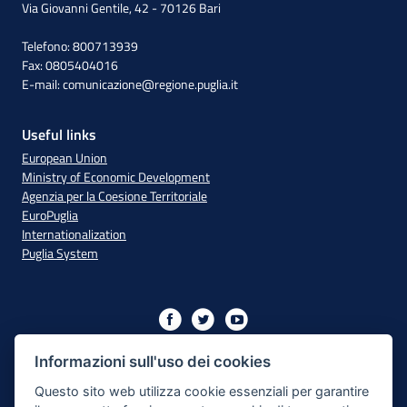
Via Giovanni Gentile, 42 - 70126 Bari
Telefono: 800713939
Fax: 0805404016
E-mail:
comunicazione@regione.puglia.it
Useful links
European Union
Ministry of Economic Development
Agenzia per la Coesione Territoriale
EuroPuglia
Internationalization
Puglia System
Initiative financed with resources from the OP Puglia
2014/2020 - Axis XIII
Informazioni sull'uso dei cookies
Questo sito web utilizza cookie essenziali per garantire