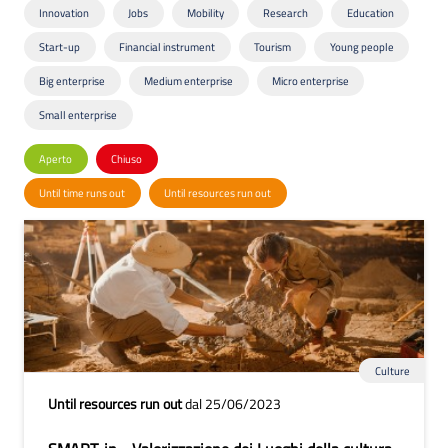
Innovation
Jobs
Mobility
Research
Education
Start-up
Financial instrument
Tourism
Young people
Big enterprise
Medium enterprise
Micro enterprise
Small enterprise
Aperto
Chiuso
Until time runs out
Until resources run out
Culture
Until resources run out
dal 25/06/2023