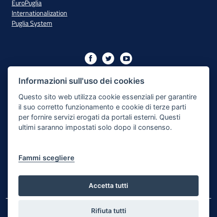
EuroPuglia
Internationalization
Puglia System
Initiative financed with resources from the OP Puglia
2014/2020 - Axis XIII
Informazioni sull'uso dei cookies
Questo sito web utilizza cookie essenziali per garantire
il suo corretto funzionamento e cookie di terze parti
Accessibility
per fornire servizi erogati da portali esterni. Questi
ultimi saranno impostati solo dopo il consenso.
Legal Note
Privacy Policy
Fammi scegliere
Responsible for the content publishing process
Map of the site
Accetta tutti
Rifiuta tutti
© Regione Puglia