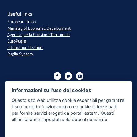
Useful links
European Union
Ministry of Economic Development
Agenzia per la Coesione Territoriale
EuroPuglia
Internationalization
Puglia System
Initiative financed with resources from the OP Puglia
2014/2020 - Axis XIII
Informazioni sull'uso dei cookies
Questo sito web utilizza cookie essenziali per garantire
il suo corretto funzionamento e cookie di terze parti
Accessibility
per fornire servizi erogati da portali esterni. Questi
ultimi saranno impostati solo dopo il consenso.
Legal Note
Privacy Policy