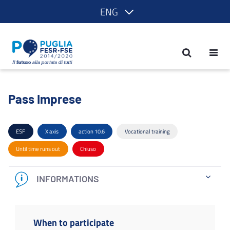
ENG
Pass Imprese - POR Puglia 2014-2020
Pass Imprese
ESF
X axis
action 10.6
Vocational training
Until time runs out
Chiuso
INFORMATIONS
When to participate