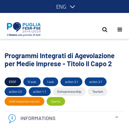
ENG
Programmi Integrati di Agevolazione pe
Programmi Integrati di Agevolazione
per Medie Imprese - Titolo II Capo 2
ERDF
III axis
I axis
action 3.1
action 3.7
action 3.5
action 1.1
Entrepreneurship
Tourism
Until resources run out
Aperto
INFORMATIONS