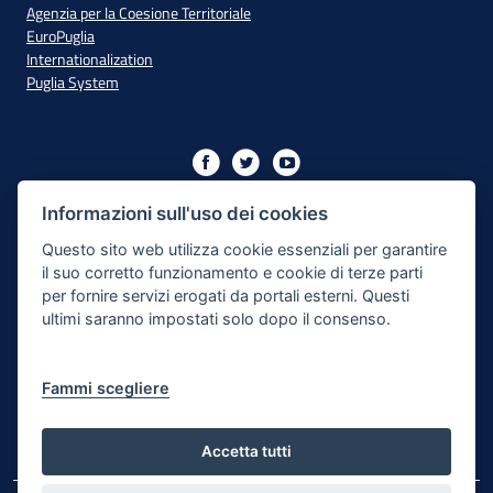
Agenzia per la Coesione Territoriale
EuroPuglia
Internationalization
Puglia System
Initiative financed with resources from the OP Puglia
2014/2020 - Axis XIII
Informazioni sull'uso dei cookies
Questo sito web utilizza cookie essenziali per garantire
il suo corretto funzionamento e cookie di terze parti
Accessibility
per fornire servizi erogati da portali esterni. Questi
ultimi saranno impostati solo dopo il consenso.
Legal Note
Privacy Policy
Fammi scegliere
Responsible for the content publishing process
Map of the site
Accetta tutti