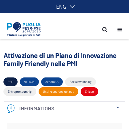
ENG
Attivazione di un Piano di Innovazione
Attivazione di un Piano di Innovazione
Family Friendly nelle PMI
ESF
VIII axis
action 8.6
Social wellbeing
Entrepreneurship
Until resources run out
Chiuso
INFORMATIONS