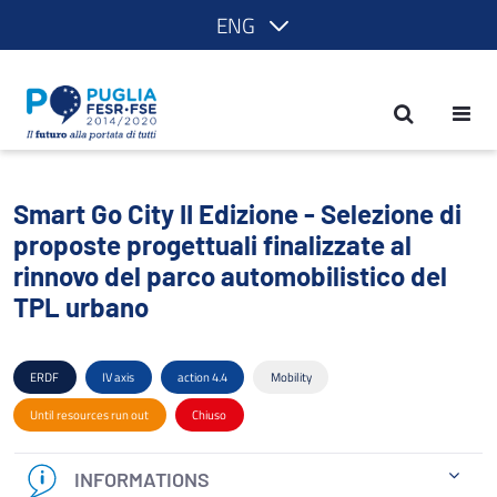
ENG
Smart Go City II Edizione - Selezione d
Smart Go City II Edizione - Selezione di
proposte progettuali finalizzate al
rinnovo del parco automobilistico del
TPL urbano
ERDF
IV axis
action 4.4
Mobility
Until resources run out
Chiuso
INFORMATIONS