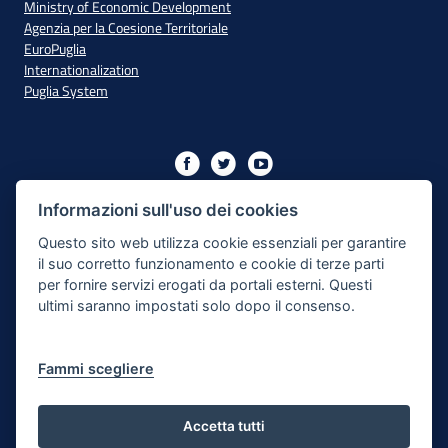
Ministry of Economic Development
Agenzia per la Coesione Territoriale
EuroPuglia
Internationalization
Puglia System
Initiative financed with resources from the OP Puglia
2014/2020 - Axis XIII
Informazioni sull'uso dei cookies
Questo sito web utilizza cookie essenziali per garantire
il suo corretto funzionamento e cookie di terze parti
Accessibility
per fornire servizi erogati da portali esterni. Questi
ultimi saranno impostati solo dopo il consenso.
Legal Note
Privacy Policy
Fammi scegliere
Responsible for the content publishing process
Map of the site
Accetta tutti