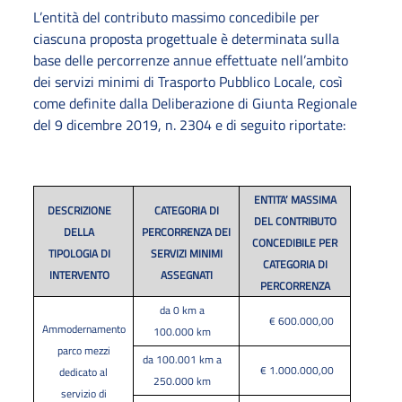
L’entità del contributo massimo concedibile per
ciascuna proposta progettuale è determinata sulla
base delle percorrenze annue effettuate nell’ambito
dei servizi minimi di Trasporto Pubblico Locale, così
come definite dalla Deliberazione di Giunta Regionale
del 9 dicembre 2019, n. 2304 e di seguito riportate:
ENTITA’ MASSIMA
DESCRIZIONE
CATEGORIA DI
DEL CONTRIBUTO
DELLA
PERCORRENZA DEI
CONCEDIBILE PER
TIPOLOGIA DI
SERVIZI MINIMI
CATEGORIA DI
INTERVENTO
ASSEGNATI
PERCORRENZA
da 0 km a
€ 600.000,00
Ammodernamento
100.000 km
parco mezzi
da 100.001 km a
€ 1.000.000,00
dedicato al
250.000 km
servizio di