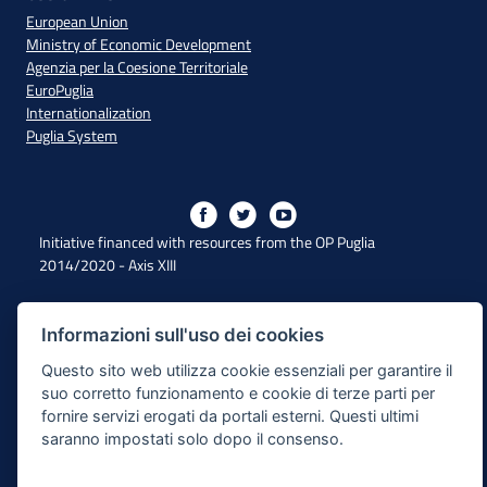
European Union
Ministry of Economic Development
Agenzia per la Coesione Territoriale
EuroPuglia
Internationalization
Puglia System
Initiative financed with resources from the OP Puglia
2014/2020 - Axis XIII
Accessibility
Informazioni sull'uso dei cookies
Questo sito web utilizza cookie essenziali per garantire il
Legal Note
suo corretto funzionamento e cookie di terze parti per
Privacy Policy
fornire servizi erogati da portali esterni. Questi ultimi
saranno impostati solo dopo il consenso.
Responsible for the content publishing process