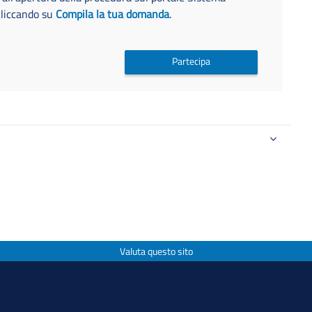
cliccando su
Compila la tua domanda
.
Partecipa
Valuta questo sito