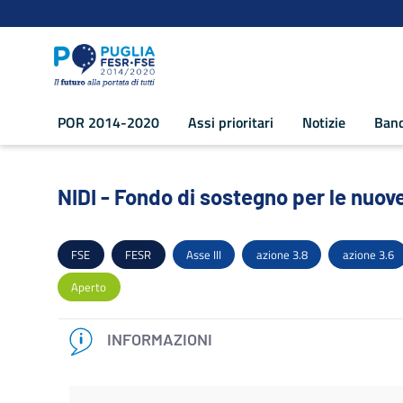
Navigazione
Salta al contenuto
POR 2014-2020
Assi prioritari
Notizie
Band
NIDI - Fondo di sostegno per le nuove 
NIDI - Fondo di sostegno per le nuove
FSE
FESR
Asse III
azione 3.8
azione 3.6
Aperto
INFORMAZIONI