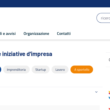
i e avvisi
Organizzazione
Contatti
iniziative d'impresa - POR Puglia 2014-2
 iniziative d'impresa
Imprenditoria
Startup
Lavoro
A sportello