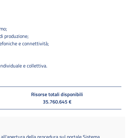
umo;
di produzione;
efoniche e connettività;
individuale e collettiva.
Risorse totali disponibili
35.760.645 €
all'apertura della procedura sul portale Sistema