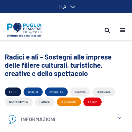
ITA
Radici e ali - Sostegni alle imprese delle
Radici e ali - Sostegni alle imprese
delle filiere culturali, turistiche,
creative e dello spettacolo
FESR
Asse III
azione 3.4
Turismo
Ambiente
Imprenditoria
Cultura
A sportello
Chiuso
INFORMAZIONI