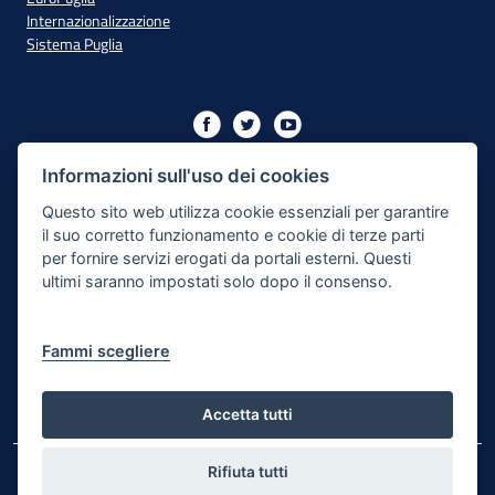
Internazionalizzazione
Sistema Puglia
Iniziativa finanziata con risorse del PO Puglia 2014/2020 - Asse
XIII
Informazioni sull'uso dei cookies
Questo sito web utilizza cookie essenziali per garantire
il suo corretto funzionamento e cookie di terze parti
Dichiarazione di Accessibilità
per fornire servizi erogati da portali esterni. Questi
ultimi saranno impostati solo dopo il consenso.
Note Legali
Cookie e Privacy
Fammi scegliere
Responsabile di pubblicazione
Mappa del sito
Accetta tutti
Rifiuta tutti
© Regione Puglia