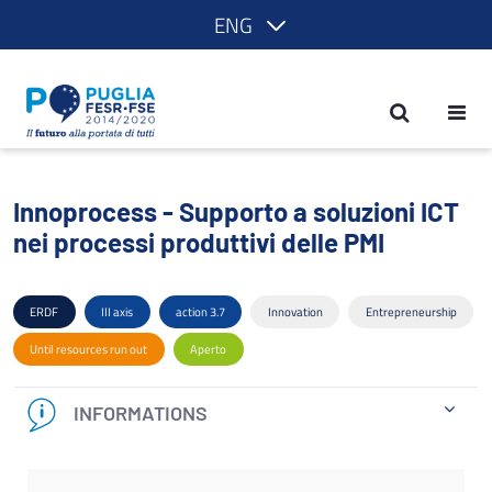
ENG
Innoprocess - Supporto a soluzioni ICT 
Innoprocess - Supporto a soluzioni ICT
nei processi produttivi delle PMI
ERDF
III axis
action 3.7
Innovation
Entrepreneurship
Until resources run out
Aperto
INFORMATIONS