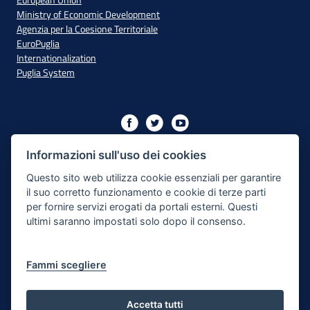
Ministry of Economic Development
Agenzia per la Coesione Territoriale
EuroPuglia
Internationalization
Puglia System
Initiative financed with resources from the OP Puglia
2014/2020 - Axis XIII
Informazioni sull'uso dei cookies
Questo sito web utilizza cookie essenziali per garantire
il suo corretto funzionamento e cookie di terze parti
Accessibility
per fornire servizi erogati da portali esterni. Questi
ultimi saranno impostati solo dopo il consenso.
Legal Note
Privacy Policy
Fammi scegliere
Responsible for the content publishing process
Map of the site
Accetta tutti