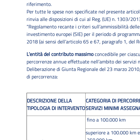
riferimento.
Per tutte le spese non specificate nel presente articolo
rinvia alle disposizioni di cui al Reg. (UE) n. 1303/20
“Regolamento recante i criteri sull’ammissibilità delle
investimento europei (SIE) per il periodo di programma
2018 (ai sensi dell’articolo 65 e 67, paragrafo 1, del 
L’entità del contributo massimo
concedibile per ciasc
percorrenze annue effettuate nell’ambito dei servizi m
Deliberazione di Giunta Regionale del 23 marzo 2010, 
di percorrenza:
DESCRIZIONE DELLA
CATEGORIA DI PERCORR
TIPOLOGIA DI INTERVENTO
SERVIZI MINIMI ASSEGN
fino a 100.000 km
superiore a 100.000 km e
250.000 km