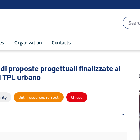
ces
Organization
Contacts
i proposte progettuali finalizzate al rin
 di proposte progettuali finalizzate al
el TPL urbano
lity
Until resources run out
Chiuso