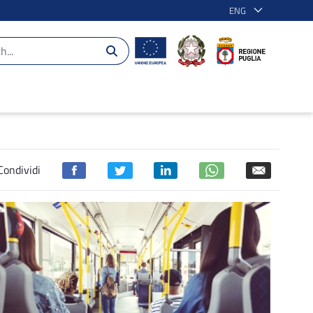
ENG
novo del parco automobilistico del TPL ur
Condividi