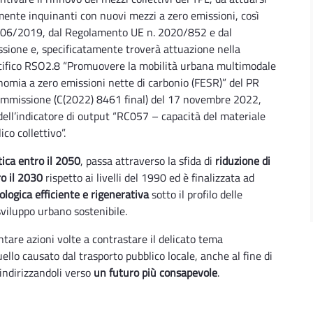
mente inquinanti con nuovi mezzi a zero emissioni, così
0/06/2019, dal Regolamento UE n. 2020/852 e dal
ione e, specificatamente troverà attuazione nella
specifico RSO2.8 “Promuovere la mobilità urbana multimodale
onomia a zero emissioni nette di carbonio (FESR)” del PR
Commissione (C(2022) 8461 final) del 17 novembre 2022,
dell’indicatore di output “RC057 – capacità del materiale
co collettivo”.
tica entro il 2050
, passa attraverso la sfida di
riduzione di
ro il 2030
rispetto ai livelli del 1990 ed è finalizzata ad
ologica efficiente e rigenerativa
sotto il profilo delle
sviluppo urbano sostenibile.
tare azioni volte a contrastare il delicato tema
llo causato dal trasporto pubblico locale, anche al fine di
 indirizzandoli verso
un futuro più consapevole
.