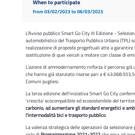
When to participate
from 03/02/2023
to 06/03/2023
L’Avviso pubblico Smart Go City III Edizione - Selezion
automobilistico del Trasporto Pubblico Urbano (TPL) s
realizzazione di proposte progettuali atte a garantire 
sostituzione di quei veicoli a motore con classe di em
L'azione di ammodernamento rinforza il percorso già 
che hanno già
stanziato risorse pari a € 43.068.553,5
Comuni pugliesi.
La terza edizione dell'iniziativa Smart Go City
conferm
‘crescita’ ecocompatibile ed ecosostenibile del territ
carbonio, ad aumentare gli standard energetici e ambi
l’intermodalità bici e trasporto pubblico
.
La valenza strategica delle operazioni da selezionare
ciclo di
Programmazione 2021-2027
che mira ad incen