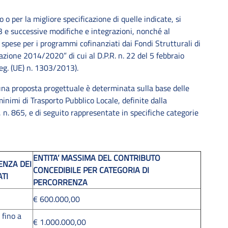
 o per la migliore specificazione di quelle indicate, si
13 e successive modifiche e integrazioni, nonché al
 spese per i programmi cofinanziati dai Fondi Strutturali di
zione 2014/2020” di cui al D.P.R. n. 22 del 5 febbraio
Reg. (UE) n. 1303/2013).
una proposta progettuale è determinata sulla base delle
inimi di Trasporto Pubblico Locale, definite dalla
n. 865, e di seguito rappresentate in specifiche categorie
ENTITA’ MASSIMA DEL CONTRIBUTO
ENZA DEI
CONCEDIBILE PER CATEGORIA DI
ATI
PERCORRENZA
€ 600.000,00
 fino a
€ 1.000.000,00