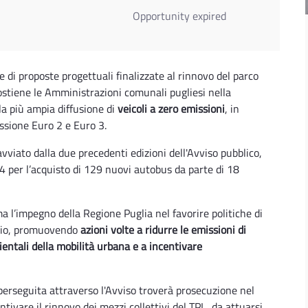
Opportunity expired
e di proposte progettuali finalizzate al rinnovo del parco
ostiene le Amministrazioni comunali pugliesi nella
la più ampia diffusione di
veicoli a zero emissioni
, in
issione Euro 2 e Euro 3.
avviato dalla due
precedenti edizioni dell'Avviso pubblico,
4 per l’acquisto di 129 nuovi autobus da parte di 18
a l’impegno della Regione Puglia nel favorire politiche di
orio, promuovendo
azioni volte a ridurre le emissioni di
entali della mobilità urbana e a incentivare
 perseguita attraverso l'Avviso troverà prosecuzione nel
tivare il rinnovo dei mezzi collettivi del TPL, da attuarsi