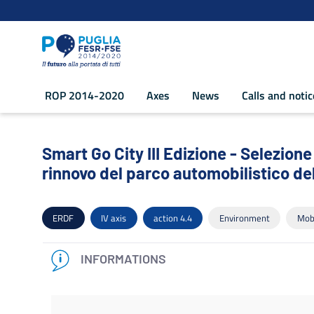
Navigation
Skip to Content
ROP 2014-2020
Axes
News
Calls and noti
Smart Go City III Edizione - Selezione d
Smart Go City III Edizione - Selezione
rinnovo del parco automobilistico d
ERDF
IV axis
action 4.4
Environment
Mobi
INFORMATIONS