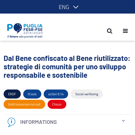
ENG
Dal Bene confiscato al Bene riutilizzat
Dal Bene confiscato al Bene riutilizzato:
strategie di comunità per uno sviluppo
responsabile e sostenibile
ERDF
IX axis
action 9.14
Social wellbeing
Until resources run out
Chiuso
INFORMATIONS