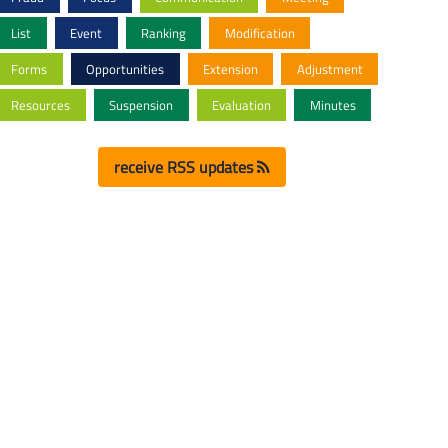
List
Event
Ranking
Modification
Forms
Opportunities
Extension
Adjustment
Resources
Suspension
Evaluation
Minutes
receive RSS updates