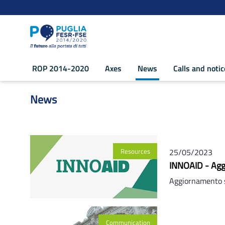
Navigation
Skip to Content
ROP 2014-2020
Axes
News
Calls and noti
News - POR Puglia 2014-2020
News
Resources
25/05/2023
INNOAID - Aggi
Aggiornamento 
Communication