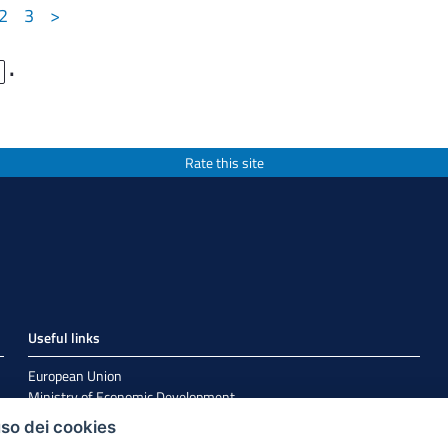
2
3
>
.
Rate this site
Useful links
European Union
Ministry of Economic Development
Agenzia per la Coesione Territoriale
uso dei cookies
EuroPuglia