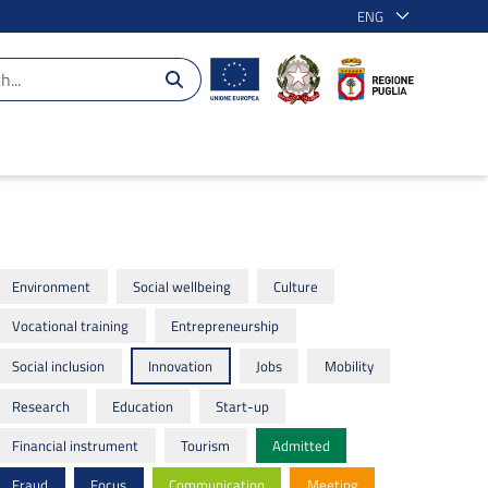
ENG
Environment
Social wellbeing
Culture
Vocational training
Entrepreneurship
Social inclusion
Innovation
Jobs
Mobility
Research
Education
Start-up
Financial instrument
Tourism
Admitted
Fraud
Focus
Communication
Meeting