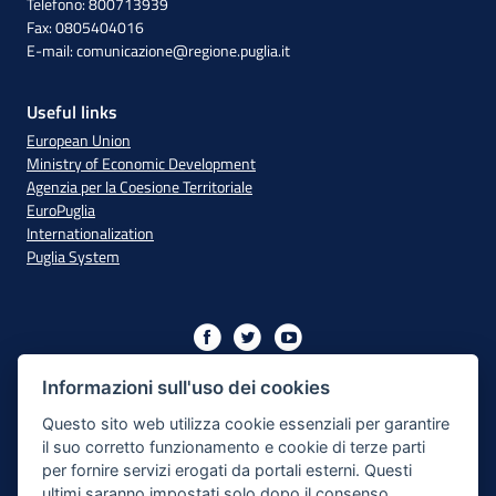
Telefono: 800713939
Fax: 0805404016
E-mail:
comunicazione@regione.puglia.it
Useful links
European Union
Ministry of Economic Development
Agenzia per la Coesione Territoriale
EuroPuglia
Internationalization
Puglia System
Initiative financed with resources from the OP Puglia
2014/2020 - Axis XIII
Informazioni sull'uso dei cookies
Questo sito web utilizza cookie essenziali per garantire
il suo corretto funzionamento e cookie di terze parti
Accessibility
per fornire servizi erogati da portali esterni. Questi
ultimi saranno impostati solo dopo il consenso.