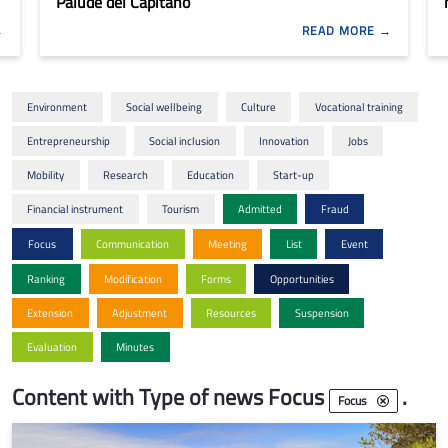
Palude del Capitano
READ MORE
Environment
Social wellbeing
Culture
Vocational training
Entrepreneurship
Social inclusion
Innovation
Jobs
Mobility
Research
Education
Start-up
Financial instrument
Tourism
Admitted
Fraud
Focus
Communication
Meeting
List
Event
Ranking
Modification
Forms
Opportunities
Extension
Adjustment
Resources
Suspension
Evaluation
Minutes
Content with Type of news Focus
.
Focus