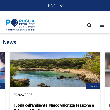
ENG
News - POR Puglia 2014-2020
News
us
Focus
04/09/2023
Tutela dell'ambiente: Nardò valorizza Frascone e