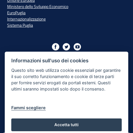
Unione Europea
Ministero dello Sviluppo Economico
EuroPuglia
Internazionalizzazione
Sistema Puglia
Iniziativa finanziata con risorse del PO Puglia 2014/2020 - Asse
XIII
Informazioni sull'uso dei cookies
Questo sito web utilizza cookie essenziali per garantire
il suo corretto funzionamento e cookie di terze parti
Dichiarazione di Accessibilità
per fornire servizi erogati da portali esterni. Questi
ultimi saranno impostati solo dopo il consenso.
Note Legali
Cookie e Privacy
Fammi scegliere
Responsabile di pubblicazione
Mappa del sito
Accetta tutti