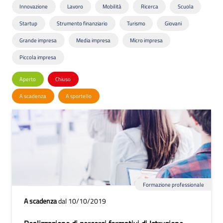
Innovazione
Lavoro
Mobilità
Ricerca
Scuola
Startup
Strumento finanziario
Turismo
Giovani
Grande impresa
Media impresa
Micro impresa
Piccola impresa
Aperto
Chiuso
A scadenza
A sportello
Formazione professionale
A scadenza
dal 10/10/2019