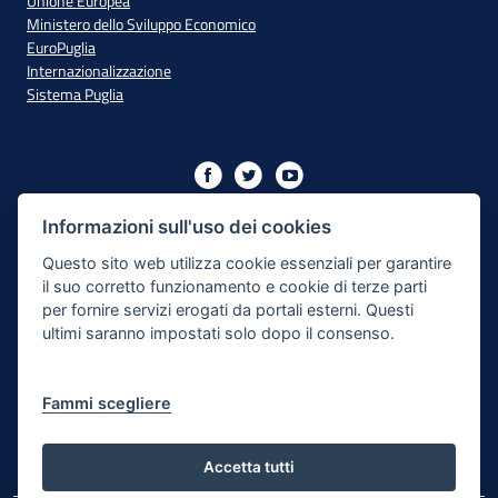
Unione Europea
Ministero dello Sviluppo Economico
EuroPuglia
Internazionalizzazione
Sistema Puglia
Iniziativa finanziata con risorse del PO Puglia 2014/2020 - Asse
XIII
Informazioni sull'uso dei cookies
Questo sito web utilizza cookie essenziali per garantire
il suo corretto funzionamento e cookie di terze parti
Dichiarazione di Accessibilità
per fornire servizi erogati da portali esterni. Questi
ultimi saranno impostati solo dopo il consenso.
Note Legali
Cookie e Privacy
Fammi scegliere
Responsabile di pubblicazione
Mappa del sito
Accetta tutti