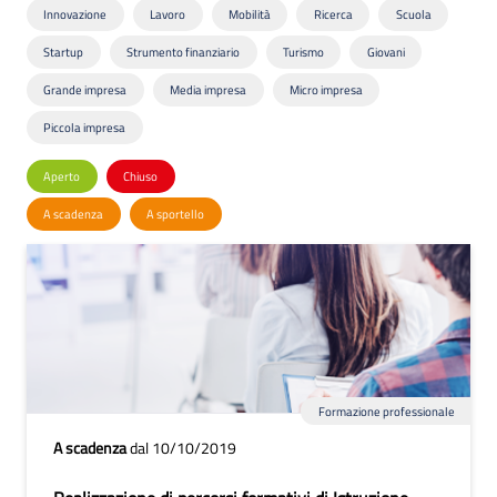
Innovazione
Lavoro
Mobilità
Ricerca
Scuola
Startup
Strumento finanziario
Turismo
Giovani
Grande impresa
Media impresa
Micro impresa
Piccola impresa
Aperto
Chiuso
A scadenza
A sportello
Formazione professionale
A scadenza
dal 10/10/2019