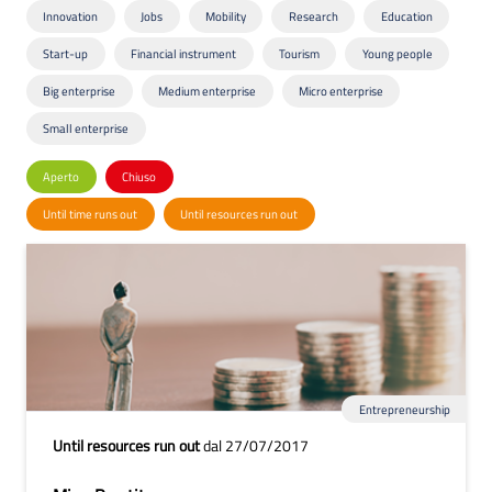
Innovation
Jobs
Mobility
Research
Education
Start-up
Financial instrument
Tourism
Young people
Big enterprise
Medium enterprise
Micro enterprise
Small enterprise
Aperto
Chiuso
Until time runs out
Until resources run out
Entrepreneurship
Until resources run out
dal 27/07/2017