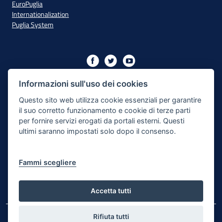
EuroPuglia
Internationalization
Puglia System
Initiative financed with resources from the OP Puglia
2014/2020 - Axis XIII
Informazioni sull'uso dei cookies
Questo sito web utilizza cookie essenziali per garantire
il suo corretto funzionamento e cookie di terze parti
Accessibility
per fornire servizi erogati da portali esterni. Questi
ultimi saranno impostati solo dopo il consenso.
Legal Note
Privacy Policy
Fammi scegliere
Responsible for the content publishing process
Map of the site
Accetta tutti
Rifiuta tutti
© Regione Puglia