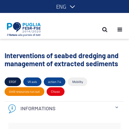
ENG
Interventions of seabed dredging and
Interventions of seabed dredging and
management of extracted sediments
ERDF
VII axis
action 7.4
Mobility
Until resources run out
Chiuso
INFORMATIONS