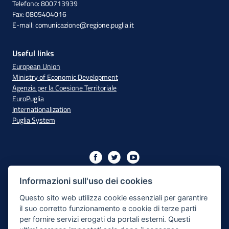
Telefono: 800713939
Fax: 0805404016
E-mail:
comunicazione@regione.puglia.it
Useful links
European Union
Ministry of Economic Development
Agenzia per la Coesione Territoriale
EuroPuglia
Internationalization
Puglia System
Initiative financed with resources from the OP Puglia
2014/2020 - Axis XIII
Informazioni sull'uso dei cookies
Questo sito web utilizza cookie essenziali per garantire
il suo corretto funzionamento e cookie di terze parti
Accessibility
per fornire servizi erogati da portali esterni. Questi